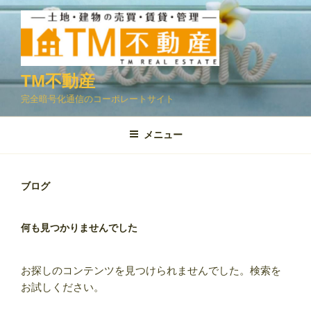
コ
ン
テ
ン
ツ
TM不動産
へ
完全暗号化通信のコーポレートサイト
ス
キ
メニュー
ッ
プ
ブログ
何も見つかりませんでした
お探しのコンテンツを見つけられませんでした。検索を
お試しください。